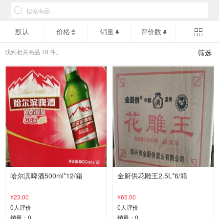
默认
价格
销量
评价数
找到相关商品
18
件。
筛选
哈尔滨啤酒500ml*12/箱
金厨供花雕王2.5L*6/箱
¥23.00
¥65.00
0人评价
0人评价
销量：0
销量：0