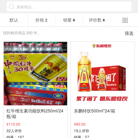
默认
价格
销量
评价数
找到相关商品
290
件。
筛选
红牛维生素功能饮料250ml/24
东鹏特饮500ml*24/箱
瓶/箱
¥110.00
¥90.00
32人评价
19人评价
销量：197
销量：57