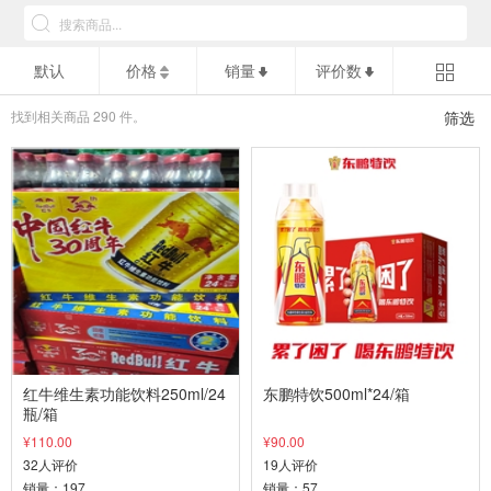
默认
价格
销量
评价数
找到相关商品
290
件。
筛选
红牛维生素功能饮料250ml/24
东鹏特饮500ml*24/箱
瓶/箱
¥110.00
¥90.00
32人评价
19人评价
销量：197
销量：57